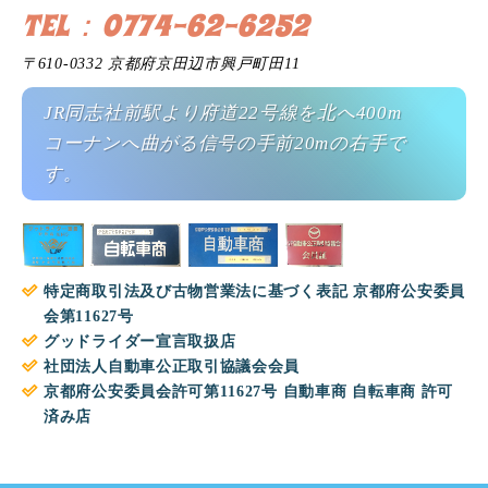
TEL：0774-62-6252
〒610-0332 京都府京田辺市興戸町田11
JR同志社前駅より府道22号線を北へ400m
コーナンへ曲がる信号の手前20mの右手で
す。
特定商取引法及び古物営業法に基づく表記 京都府公安委員
会第11627号
グッドライダー宣言取扱店
社団法人自動車公正取引協議会会員
京都府公安委員会許可第11627号 自動車商 自転車商 許可
済み店