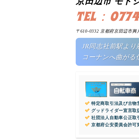
京田辺市 モト
TEL：0774
〒610-0332 京都府京田辺市興
JR同志社前駅より府
コーナンへ曲がる
特定商取引法及び古物営
グッドライダー宣言取
社団法人自動車公正取
京都府公安委員会許可第1