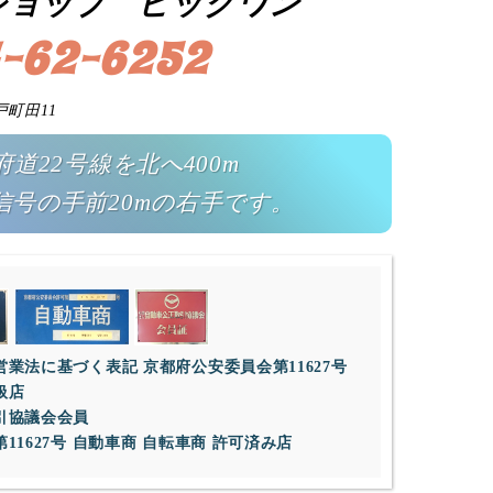
ショップ ビッグワン
-62-6252
戸町田11
道22号線を北へ400m
信号の手前20mの右手です。
業法に基づく表記 京都府公安委員会第11627号
扱店
引協議会会員
1627号 自動車商 自転車商 許可済み店