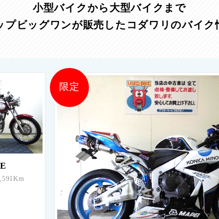
小型バイクから大型バイクまで
ップビッグワンが販売したコダワリのバイク
限定
0E
591Km