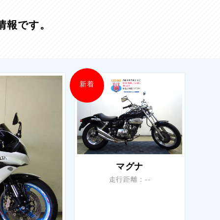
情報です。
新着
マグナ
走行距離：--