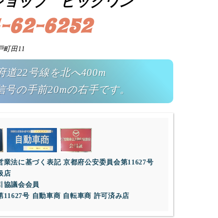
ショップ ビッグワン
-62-6252
戸町田11
道22号線を北へ400m
信号の手前20mの右手です。
業法に基づく表記 京都府公安委員会第11627号
扱店
引協議会会員
1627号 自動車商 自転車商 許可済み店