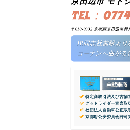
京田辺市 モト
TEL：0774
〒610-0332 京都府京田辺市興
JR同志社前駅より府
コーナンへ曲がる
特定商取引法及び古物営
グッドライダー宣言取
社団法人自動車公正取
京都府公安委員会許可第1