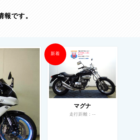
情報です。
新着
マグナ
走行距離：--