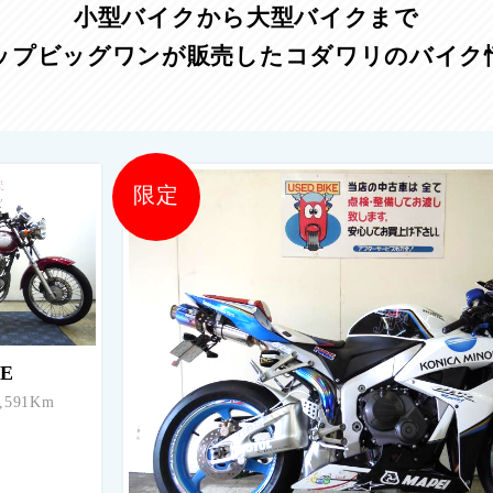
小型バイクから大型バイクまで
ップビッグワンが販売したコダワリのバイク
限定
0E
591Km