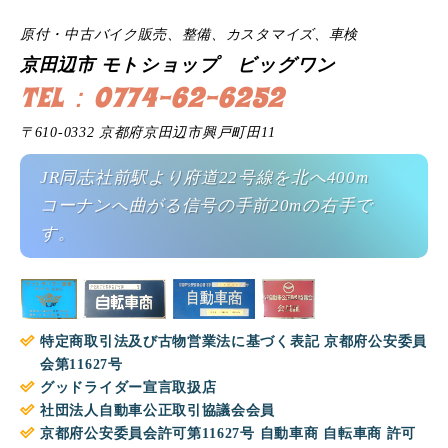
原付・中古バイク販売、整備、カスタマイズ、車検
京田辺市 モトショップ ビッグワン
TEL：0774-62-6252
〒610-0332 京都府京田辺市興戸町田11
JR同志社前駅より府道22号線を北へ400m
コーナンへ曲がる信号の手前20mの右手で
す。
特定商取引法及び古物営業法に基づく表記 京都府公安委員
会第11627号
グッドライダー宣言取扱店
社団法人自動車公正取引協議会会員
京都府公安委員会許可第11627号 自動車商 自転車商 許可